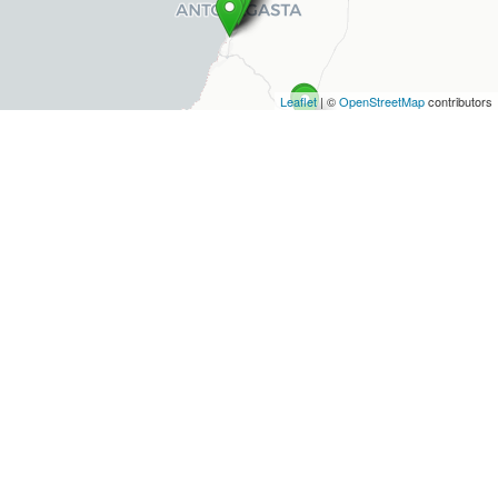
Leaflet
| ©
OpenStreetMap
contributors