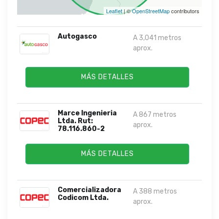
Leaflet
| ©
OpenStreetMap
contributors
Autogasco
A 3,041 metros
aprox.
MÁS DETALLES
Marce Ingenieria
A 867 metros
Ltda. Rut:
aprox.
78.116.860-2
MÁS DETALLES
Comercializadora
A 388 metros
Codicom Ltda.
aprox.