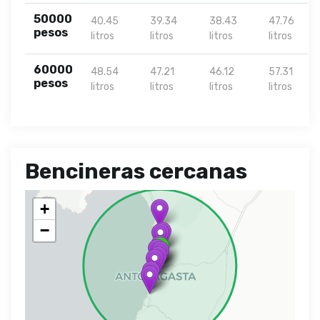
50000
40.45
39.34
38.43
47.76
pesos
litros
litros
litros
litros
60000
48.54
47.21
46.12
57.31
pesos
litros
litros
litros
litros
Bencineras cercanas
+
−