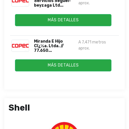
Servicios Seguel-
aprox.
beyzaga Ltd...
MÁS DETALLES
Miranda E Hijo
A 7,471 metros
Cï¿½a. Ltda. //
aprox.
77.650...
MÁS DETALLES
Shell