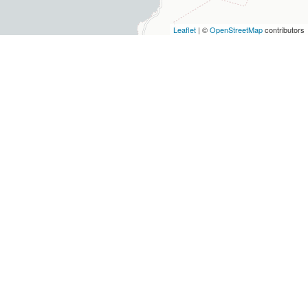
Leaflet
| ©
OpenStreetMap
contributors