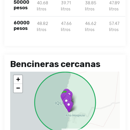
50000
40.68
39.71
38.85
47.89
pesos
litros
litros
litros
litros
60000
48.82
47.66
46.62
57.47
pesos
litros
litros
litros
litros
Bencineras cercanas
+
−