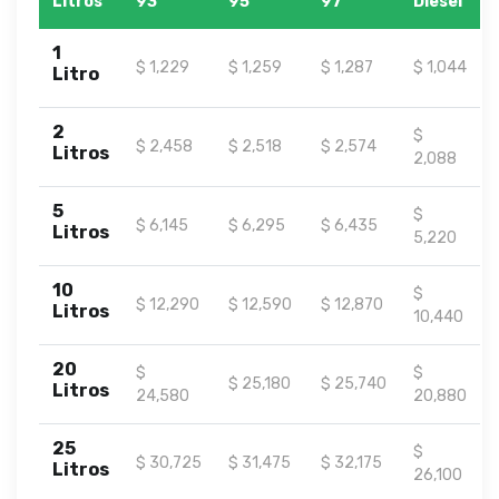
Litros
93
95
97
Diesel
1
$ 1,229
$ 1,259
$ 1,287
$ 1,044
Litro
2
$
$ 2,458
$ 2,518
$ 2,574
Litros
2,088
5
$
$ 6,145
$ 6,295
$ 6,435
Litros
5,220
10
$
$ 12,290
$ 12,590
$ 12,870
Litros
10,440
20
$
$
$ 25,180
$ 25,740
Litros
24,580
20,880
25
$
$ 30,725
$ 31,475
$ 32,175
Litros
26,100