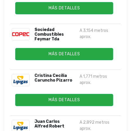
MÁS DETALLES
Sociedad
A 3,154 metros
Combustibles
aprox.
Feymar Tda
MÁS DETALLES
Cristina Cecilia
A 1,771 metros
Caruncho Pizarro
aprox.
MÁS DETALLES
Juan Carlos
A 2,892 metros
Alfred Robert
aprox.