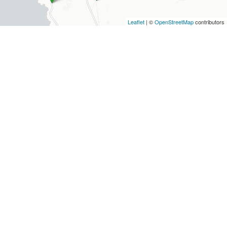
Leaflet
| ©
OpenStreetMap
contributors