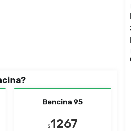
ncina?
Bencina 95
1267
$