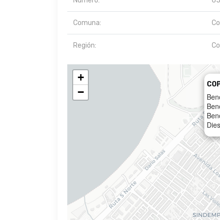
Número:
6
Comuna:
Co
Región:
Co
+
CO
−
Ben
Ben
Ben
Dies