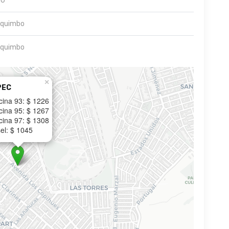
50
quimbo
quimbo
×
PEC
cina 93: $ 1226
cina 95: $ 1267
cina 97: $ 1308
el: $ 1045