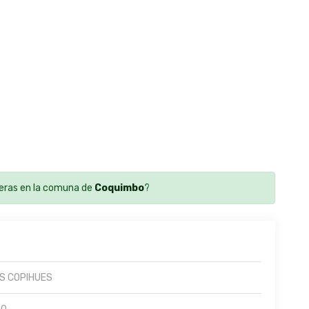
eras en la comuna de
Coquimbo
?
S COPIHUES