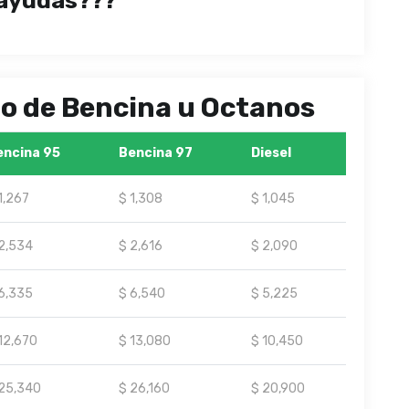
ayudas???
ipo de Bencina u Octanos
encina 95
Bencina 97
Diesel
1,267
$ 1,308
$ 1,045
2,534
$ 2,616
$ 2,090
6,335
$ 6,540
$ 5,225
12,670
$ 13,080
$ 10,450
25,340
$ 26,160
$ 20,900