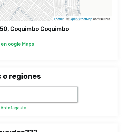
Leaflet
| ©
OpenStreetMap
contributors
50, Coquimbo Coquimbo
 en
oogle Maps
 o regiones
,
Antofagasta