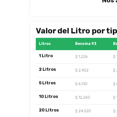
Nos 
Valor del Litro por t
Litros
Bencina 93
B
1 Litro
$ 1,226
$ 
2 Litros
$ 2,452
$ 
5 Litros
$ 6,130
$ 
10 Litros
$ 12,260
$ 
20 Litros
$ 24,520
$ 