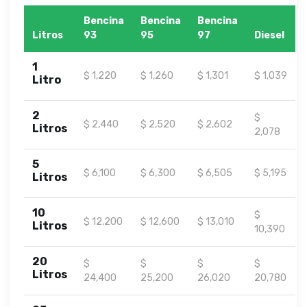
Bencina
Bencina
Bencina
Litros
93
95
97
Diesel
1
$ 1,220
$ 1,260
$ 1,301
$ 1,039
Litro
2
$
$ 2,440
$ 2,520
$ 2,602
Litros
2,078
5
$ 6,100
$ 6,300
$ 6,505
$ 5,195
Litros
10
$
$ 12,200
$ 12,600
$ 13,010
Litros
10,390
20
$
$
$
$
Litros
24,400
25,200
26,020
20,780