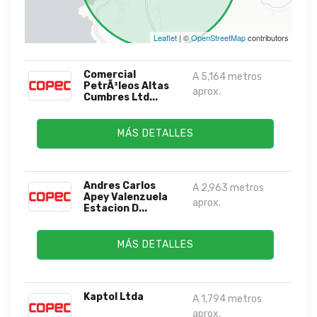
Leaflet
| ©
OpenStreetMap
contributors
Comercial
A 5,164 metros
PetrÃ³leos Altas
aprox.
Cumbres Ltd...
MÁS DETALLES
Andres Carlos
A 2,963 metros
Apey Valenzuela
aprox.
Estacion D...
MÁS DETALLES
Kaptol Ltda
A 1,794 metros
aprox.