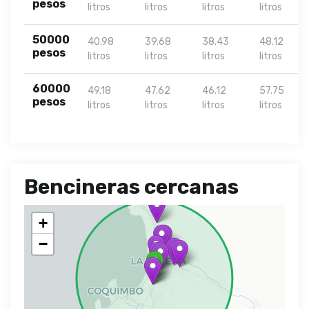
pesos
litros
litros
litros
litros
50000
40.98
39.68
38.43
48.12
pesos
litros
litros
litros
litros
60000
49.18
47.62
46.12
57.75
pesos
litros
litros
litros
litros
Bencineras cercanas
+
−