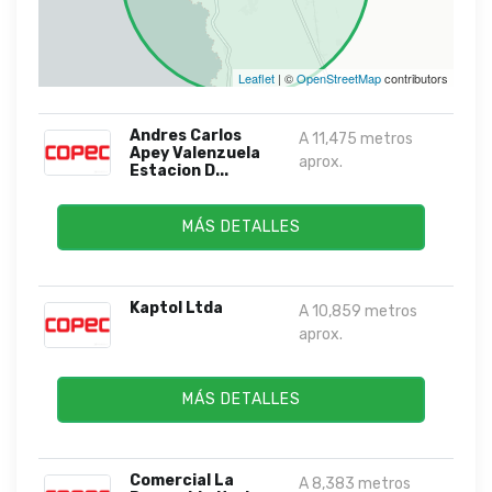
Leaflet
| ©
OpenStreetMap
contributors
Andres Carlos
A 11,475 metros
Apey Valenzuela
aprox.
Estacion D...
MÁS DETALLES
Kaptol Ltda
A 10,859 metros
aprox.
MÁS DETALLES
Comercial La
A 8,383 metros