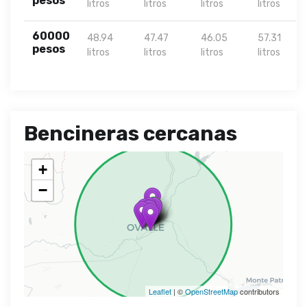
pesos
litros
litros
litros
litros
60000
48.94
47.47
46.05
57.31
pesos
litros
litros
litros
litros
Bencineras cercanas
+
−
Leaflet
| ©
OpenStreetMap
contributors