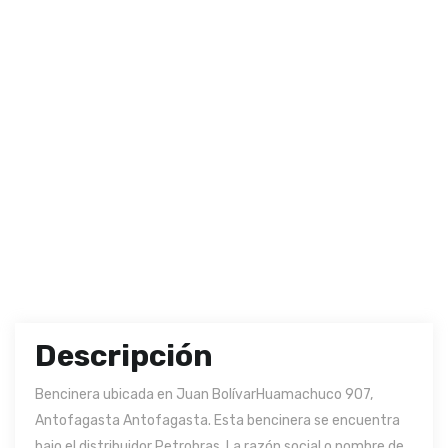
Descripción
Bencinera ubicada en Juan BolívarHuamachuco 907,
Antofagasta Antofagasta. Esta bencinera se encuentra
bajo el distribuidor Petrobras. La razón social o nombre de