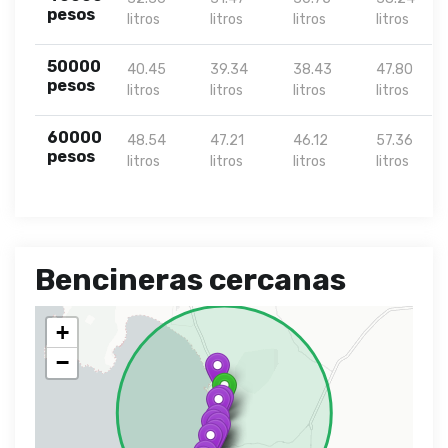
pesos
litros
litros
litros
litros
50000
40.45
39.34
38.43
47.80
pesos
litros
litros
litros
litros
60000
48.54
47.21
46.12
57.36
pesos
litros
litros
litros
litros
Bencineras cercanas
+
−