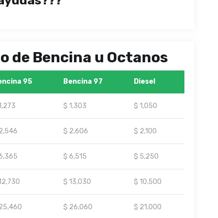
ayudas???
ipo de Bencina u Octanos
encina 95
Bencina 97
Diesel
1,273
$ 1,303
$ 1,050
2,546
$ 2,606
$ 2,100
6,365
$ 6,515
$ 5,250
12,730
$ 13,030
$ 10,500
25,460
$ 26,060
$ 21,000