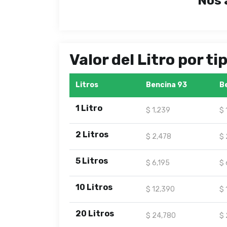
Nos 
Valor del Litro por t
Litros
Bencina 93
B
1 Litro
$ 1,239
$ 
2 Litros
$ 2,478
$ 
5 Litros
$ 6,195
$ 
10 Litros
$ 12,390
$ 
20 Litros
$ 24,780
$ 