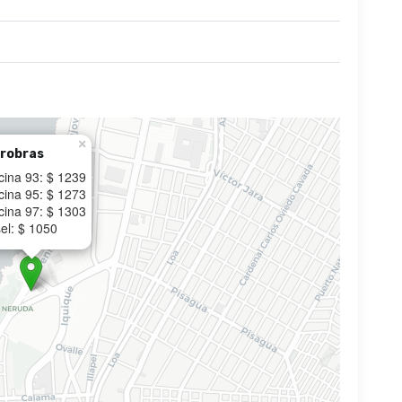
×
robras
cina 93: $ 1239
cina 95: $ 1273
cina 97: $ 1303
el: $ 1050