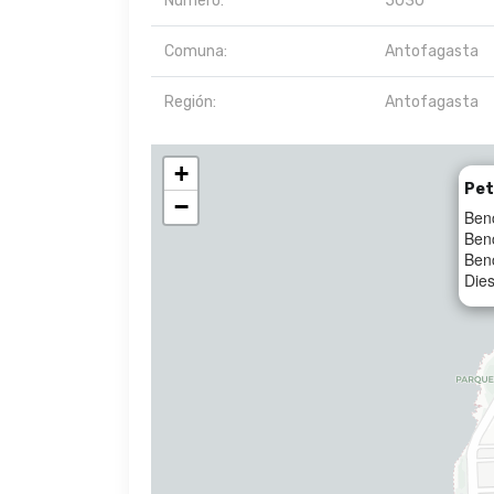
Número:
5030
Comuna:
Antofagasta
Región:
Antofagasta
+
Pet
−
Ben
Ben
Ben
Dies