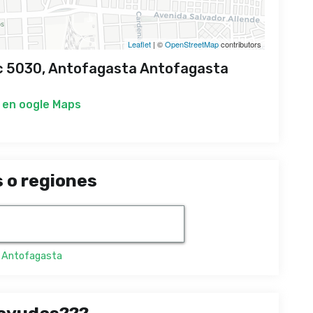
Leaflet
| ©
OpenStreetMap
contributors
c 5030, Antofagasta Antofagasta
 en
oogle Maps
 o regiones
,
Antofagasta