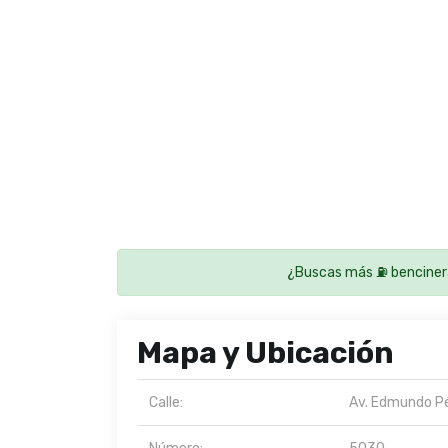
¿Buscas más ⛽ benciner
Mapa y Ubicación
Calle:
Av. Edmundo Pé