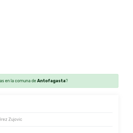
as en la comuna de
Antofagasta
?
rez Zujovic