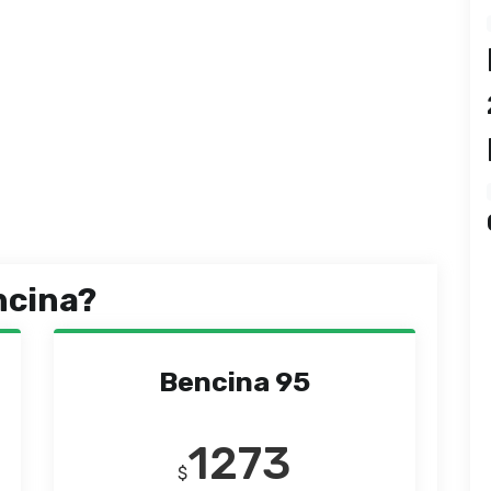
ncina?
Bencina 95
1273
$