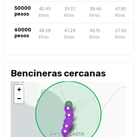
50000
40.49
39.37
38.46
47.80
pesos
litros
litros
litros
litros
60000
48.58
47.24
46.15
57.36
pesos
litros
litros
litros
litros
Bencineras cercanas
+
−