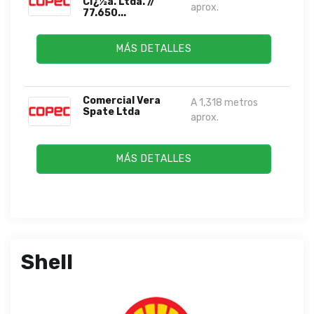
Cï¿½a. Ltda. //
aprox.
77.650...
MÁS DETALLES
Comercial Vera
A 1,318 metros
Spate Ltda
aprox.
MÁS DETALLES
Shell