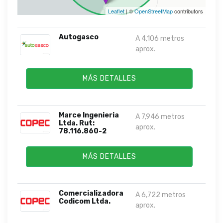
Leaflet
| ©
OpenStreetMap
contributors
Autogasco
A 4,106 metros
aprox.
MÁS DETALLES
Marce Ingenieria
A 7,946 metros
Ltda. Rut:
aprox.
78.116.860-2
MÁS DETALLES
Comercializadora
A 6,722 metros
Codicom Ltda.
aprox.