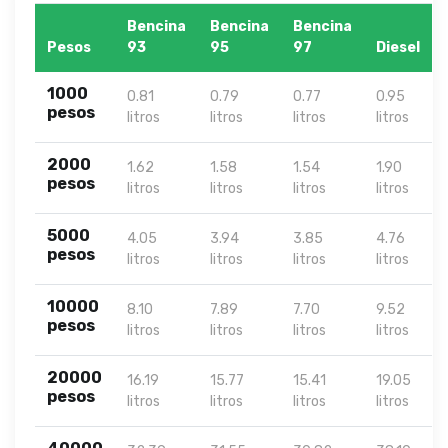
Bencina
Bencina
Bencina
Pesos
93
95
97
Diesel
1000
0.81
0.79
0.77
0.95
pesos
litros
litros
litros
litros
2000
1.62
1.58
1.54
1.90
pesos
litros
litros
litros
litros
5000
4.05
3.94
3.85
4.76
pesos
litros
litros
litros
litros
10000
8.10
7.89
7.70
9.52
pesos
litros
litros
litros
litros
20000
16.19
15.77
15.41
19.05
pesos
litros
litros
litros
litros