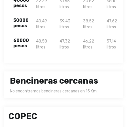
40000
32.39
31.55
30.82
38.10
pesos
litros
litros
litros
litros
50000
40.49
39.43
38.52
47.62
pesos
litros
litros
litros
litros
60000
48.58
47.32
46.22
57.14
pesos
litros
litros
litros
litros
Bencineras cercanas
No encontramos bencineras cercanas en 15 Km.
COPEC