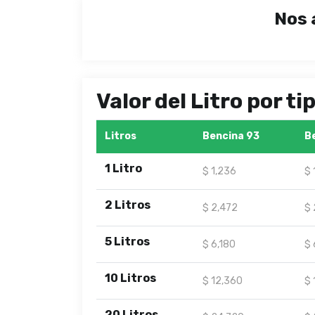
Nos 
Valor del Litro por t
Litros
Bencina 93
B
1 Litro
$ 1,236
$ 
2 Litros
$ 2,472
$ 
5 Litros
$ 6,180
$ 
10 Litros
$ 12,360
$ 
20 Litros