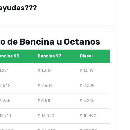
ayudas???
ipo de Bencina u Octanos
encina 95
Bencina 97
Diesel
1,271
$ 1,302
$ 1,049
2,542
$ 2,604
$ 2,098
6,355
$ 6,510
$ 5,245
12,710
$ 13,020
$ 10,490