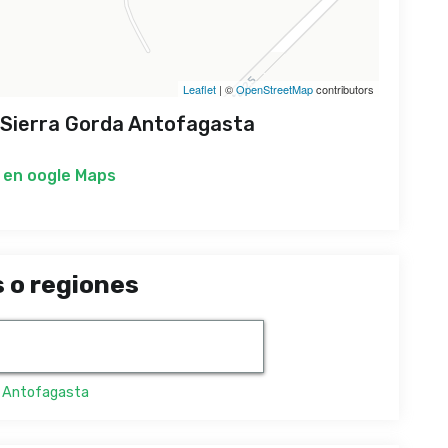
Leaflet
| ©
OpenStreetMap
contributors
 Sierra Gorda Antofagasta
 en
oogle Maps
 o regiones
,
Antofagasta