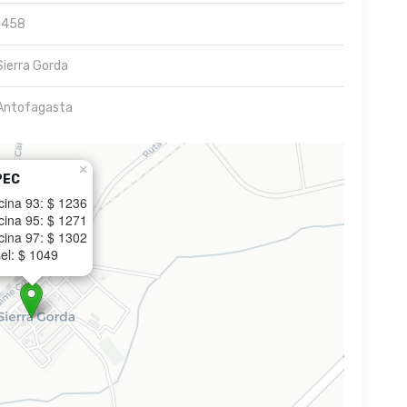
1458
Sierra Gorda
Antofagasta
×
PEC
cina 93: $ 1236
cina 95: $ 1271
cina 97: $ 1302
el: $ 1049