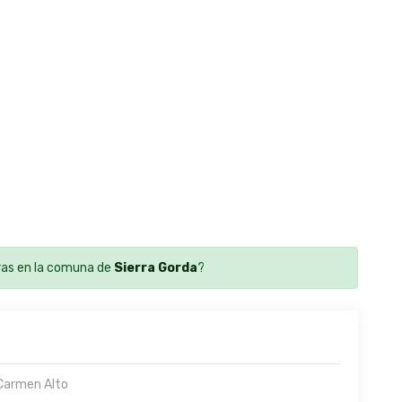
as en la comuna de
Sierra Gorda
?
Carmen Alto