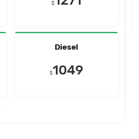
1271
$
Diesel
1049
$
.