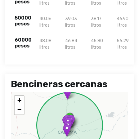
pesos
litros
litros
litros
litros
50000
40.06
39.03
38.17
46.90
pesos
litros
litros
litros
litros
60000
48.08
46.84
45.80
56.29
pesos
litros
litros
litros
litros
Bencineras cercanas
+
−