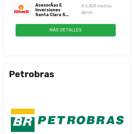
AsesorÃ­as E
A 5,409 metros
Inversiones
aprox.
Santa Clara S...
MÁS DETALLES
Petrobras