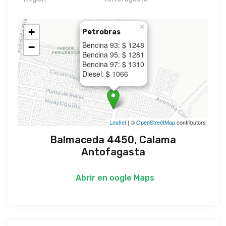
×
+
Petrobras
Bencina 93: $ 1248
−
Bencina 95: $ 1281
Bencina 97: $ 1310
Diesel: $ 1066
Leaflet
| ©
OpenStreetMap
contributors
Balmaceda 4450, Calama
Antofagasta
Abrir en
oogle Maps