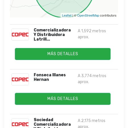
Leaflet
| ©
OpenStreetMap
contributors
Comercializadora
A 1,592 metros
Y Distribuidora
aprox.
Latrill...
MÁS DETALLES
Fonseca Illanes
A 3,774 metros
Hernan
aprox.
MÁS DETALLES
Sociedad
A 2,175 metros
Comercializadora
aprox.