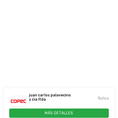
juan carlos palavecino
Ñuñoa
y cia ltda
MÁS DETALLES