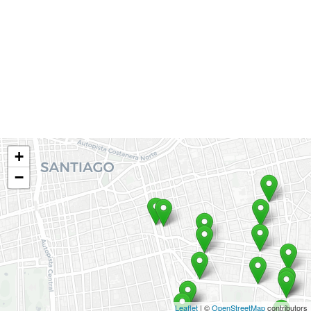
+
−
Leaflet
| ©
OpenStreetMap
contributors