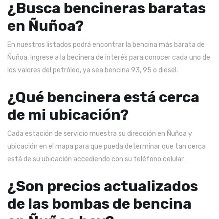
¿Busca bencineras baratas
en Ñuñoa?
En nuestros listados podrá encontrar la bencina más barata de
Ñuñoa. Ingrese a la becinera de interés para conocer cada uno de
los valores del petróleo, ya sea bencina 93, 95 o diesel.
¿Qué bencinera está cerca
de mi ubicación?
Cada estación de servicio muestra su dirección en Ñuñoa y
ubicación en el mapa para que pueda determinar que tan cerca
está de su ubicación accediendo con su teléfono celular.
¿Son precios actualizados
de las bombas de bencina