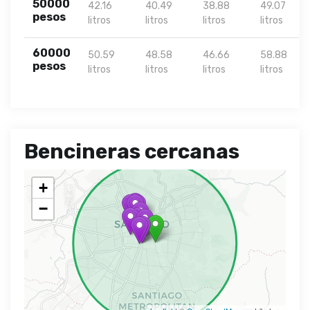
50000
42.16
40.49
38.88
49.07
pesos
litros
litros
litros
litros
60000
50.59
48.58
46.66
58.88
pesos
litros
litros
litros
litros
Bencineras cercanas
+
−