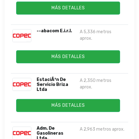
MÁS DETALLES
--abacom E.i.r.l.
A 5,336 metros
aprox.
MÁS DETALLES
EstaciÃ³n De
A 2,350 metros
Servicio Briza
aprox.
Ltda
MÁS DETALLES
Adm. De
A 2,963 metros aprox.
Gasolineras
Ltda.