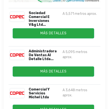
Leaflet
| ©
OpenStreetMap
contributors
Sociedad
A 5,571 metros aprox.
Comercial E
Inversiones
V&g Ltd...
MÁS DETALLES
Administradora
A 5,095 metros
De Ventas Al
aprox.
Detalle Ltda...
MÁS DETALLES
Comercial Y
A 3,648 metros
Servicios
aprox.
Michel Ltda