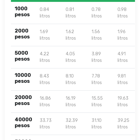
1000
0.84
0.81
0.78
0.98
pesos
litros
litros
litros
litros
2000
1.69
1.62
1.56
1.96
pesos
litros
litros
litros
litros
5000
4.22
4.05
3.89
4.91
pesos
litros
litros
litros
litros
10000
8.43
8.10
7.78
9.81
pesos
litros
litros
litros
litros
20000
16.86
16.19
15.55
19.63
pesos
litros
litros
litros
litros
40000
33.73
32.39
31.10
39.25
pesos
litros
litros
litros
litros