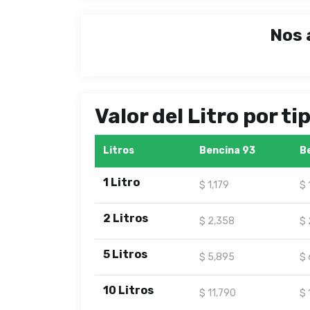
Nos 
Valor del Litro por t
Litros
Bencina 93
B
1 Litro
$ 1,179
$ 
2 Litros
$ 2,358
$ 
5 Litros
$ 5,895
$ 
10 Litros
$ 11,790
$ 