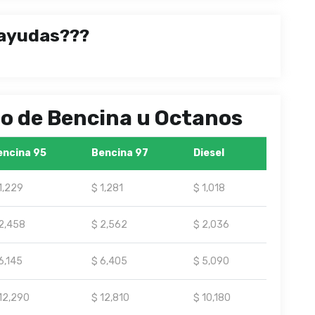
ayudas???
ipo de Bencina u Octanos
encina 95
Bencina 97
Diesel
1,229
$ 1,281
$ 1,018
2,458
$ 2,562
$ 2,036
6,145
$ 6,405
$ 5,090
12,290
$ 12,810
$ 10,180