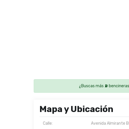
¿Buscas más ⛽ bencineras
Mapa y Ubicación
Calle:
Avenida Almirante B