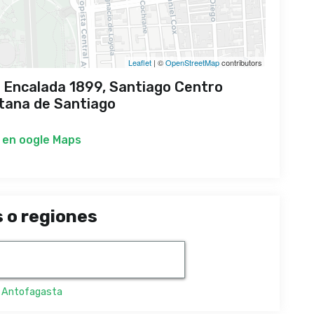
Leaflet
| ©
OpenStreetMap
contributors
 Encalada 1899, Santiago Centro
tana de Santiago
 en
oogle Maps
 o regiones
,
Antofagasta