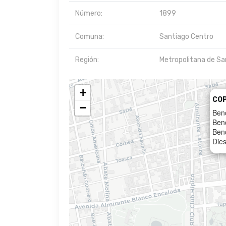
Número:
1899
Comuna:
Santiago Centro
Región:
Metropolitana de Sa
+
CO
−
Ben
Ben
Ben
Dies