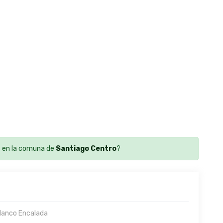
 en la comuna de
Santiago Centro
?
lanco Encalada