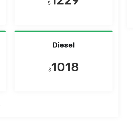
1229
$
Diesel
1018
$
.