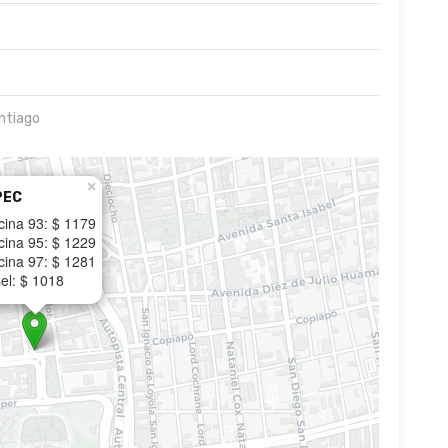
ntiago
×
PEC
cina 93: $ 1179
cina 95: $ 1229
cina 97: $ 1281
el: $ 1018