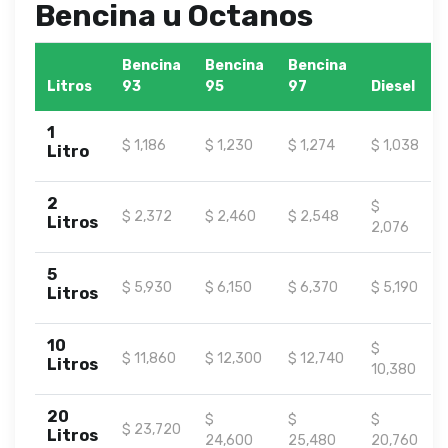
Bencina u Octanos
Bencina
Bencina
Bencina
Litros
93
95
97
Diesel
1
$ 1,186
$ 1,230
$ 1,274
$ 1,038
Litro
2
$
$ 2,372
$ 2,460
$ 2,548
Litros
2,076
5
$ 5,930
$ 6,150
$ 6,370
$ 5,190
Litros
10
$
$ 11,860
$ 12,300
$ 12,740
Litros
10,380
20
$
$
$
$ 23,720
Litros
24,600
25,480
20,760