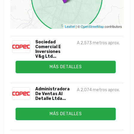
Leaflet
| ©
OpenStreetMap
contributors
Sociedad
A 2,573 metros aprox.
Comercial E
Inversiones
V&g Ltd...
MÁS DETALLES
Administradora
A 2,074 metros aprox.
De Ventas Al
Detalle Ltda...
MÁS DETALLES