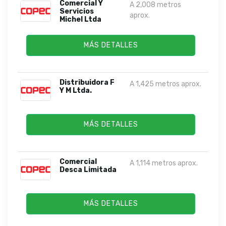
Comercial Y
A 2,008 metros
Servicios
aprox.
Michel Ltda
MÁS DETALLES
Distribuidora F
A 1,425 metros aprox.
Y M Ltda.
MÁS DETALLES
Comercial
A 1,114 metros aprox.
Desca Limitada
MÁS DETALLES