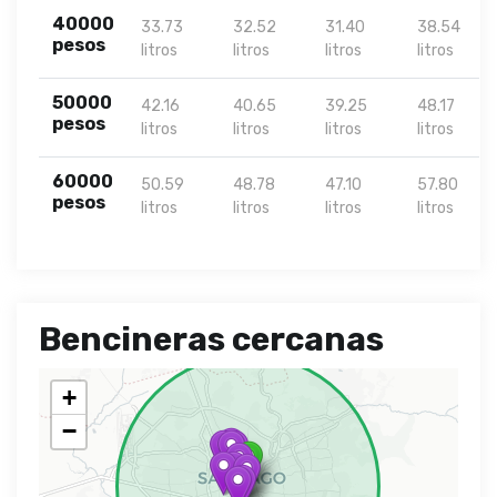
40000
33.73
32.52
31.40
38.54
pesos
litros
litros
litros
litros
50000
42.16
40.65
39.25
48.17
pesos
litros
litros
litros
litros
60000
50.59
48.78
47.10
57.80
pesos
litros
litros
litros
litros
Bencineras cercanas
+
−