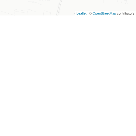
Leaflet
| ©
OpenStreetMap
contributors