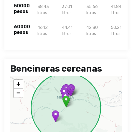
50000
38.43
37.01
35.66
41.84
pesos
litros
litros
litros
litros
60000
46.12
44.41
42.80
50.21
pesos
litros
litros
litros
litros
Bencineras cercanas
+
−