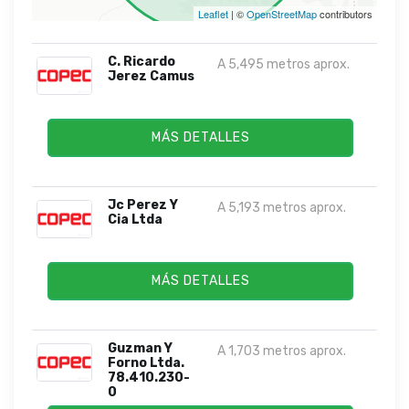
Leaflet
| ©
OpenStreetMap
contributors
C. Ricardo
A 5,495 metros aprox.
Jerez Camus
MÁS DETALLES
Jc Perez Y
A 5,193 metros aprox.
Cia Ltda
MÁS DETALLES
Guzman Y
A 1,703 metros aprox.
Forno Ltda.
78.410.230-
0