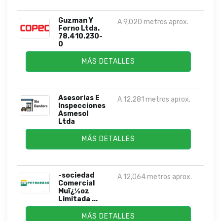
Guzman Y
A 9,020 metros aprox.
Forno Ltda.
78.410.230-
0
MÁS DETALLES
Asesorias E
A 12,281 metros aprox.
Inspecciones
Asmesol
Ltda
MÁS DETALLES
-sociedad
A 12,064 metros aprox.
Comercial
Muï¿½oz
Limitada ...
MÁS DETALLES