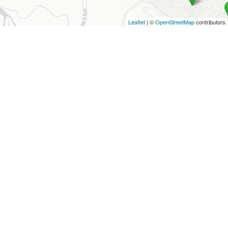
Leaflet
| ©
OpenStreetMap
contributors