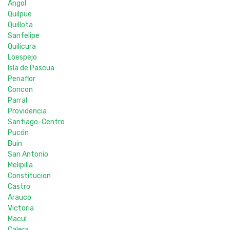
Angol
Quilpue
Quillota
Sanfelipe
Quilicura
Loespejo
Isla de Pascua
Penaflor
Concon
Parral
Providencia
Santiago-Centro
Pucón
Buin
San Antonio
Melipilla
Constitucion
Castro
Arauco
Victoria
Macul
Calera