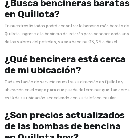
¿Busca bencineras baratas
en Quillota?
En nuestros listados podrá encontrar la bencina más barata de
Quillota. Ingrese a la becinera de interés para conocer cada uno
de los valores del petróleo, ya sea bencina 93, 95 o diesel.
¿Qué bencinera está cerca
de mi ubicación?
Cada estación de servicio muestra su dirección en Quillota y
ubicación en el mapa para que pueda determinar que tan cerca
está de su ubicación accediendo con su teléfono celular.
¿Son precios actualizados
de las bombas de bencina
en Quillota hoy?