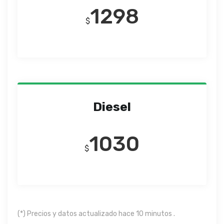
1298
$
Diesel
1030
$
(*) Precios y datos actualizado hace 10 minutos .