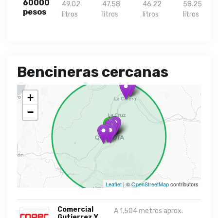
60000
49.02
47.58
46.22
58.25
pesos
litros
litros
litros
litros
Bencineras cercanas
+
−
Leaflet
| ©
OpenStreetMap
contributors
Comercial
A 1,504 metros aprox.
Gutierrez Y