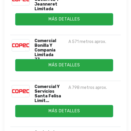
Jeanneret
Limitada
MÁS DETALLES
Comercial
A 571 metros aprox.
Bonilla Y
Compania
Limitada
77...
MÁS DETALLES
Comercial Y
A 798 metros aprox.
Servicios
Santa Felisa
Limit...
MÁS DETALLES