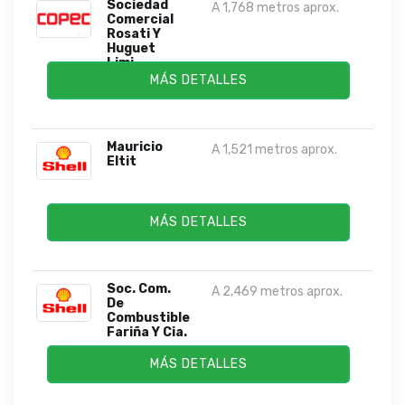
Sociedad
A 1,768 metros aprox.
Comercial
Rosati Y
Huguet
Limi...
MÁS DETALLES
Mauricio
A 1,521 metros aprox.
Eltit
MÁS DETALLES
Soc. Com.
A 2,469 metros aprox.
De
Combustible
Fariña Y Cia.
...
MÁS DETALLES