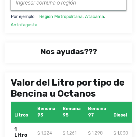
Por ejemplo:
Región Metropolitana
,
Atacama
,
Antofagasta
Nos ayudas???
Valor del Litro por tipo de
Bencina u Octanos
Bencina
Bencina
Bencina
Litros
93
95
97
Diesel
1
$ 1,224
$ 1,261
$ 1,298
$ 1,030
Litro