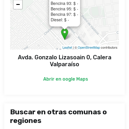
Bencina 93: $ -
−
Bencina 95: $ -
Bencina 97: $ -
Diesel: $ -
Leaflet
| ©
OpenStreetMap
contributors
Avda. Gonzalo Lizasoain 0, Calera
Valparaíso
Abrir en
oogle Maps
Buscar en otras comunas o
regiones