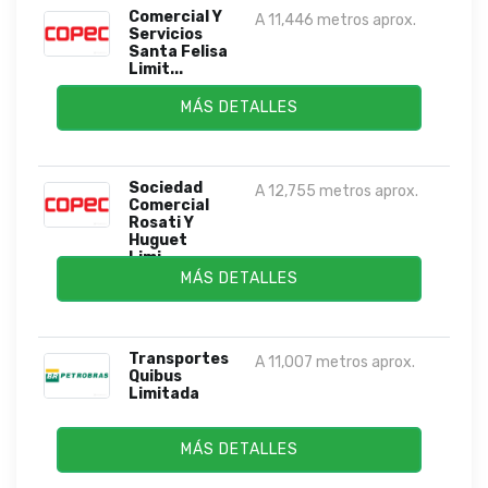
Comercial Y
A 11,446 metros aprox.
Servicios
Santa Felisa
Limit...
MÁS DETALLES
Sociedad
A 12,755 metros aprox.
Comercial
Rosati Y
Huguet
Limi...
MÁS DETALLES
Transportes
A 11,007 metros aprox.
Quibus
Limitada
MÁS DETALLES