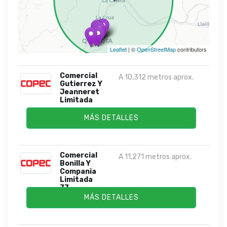
Leaflet
| ©
OpenStreetMap
contributors
Comercial
A 10,312 metros aprox.
Gutierrez Y
Jeanneret
Limitada
MÁS DETALLES
Comercial
A 11,271 metros aprox.
Bonilla Y
Compania
Limitada
77...
MÁS DETALLES