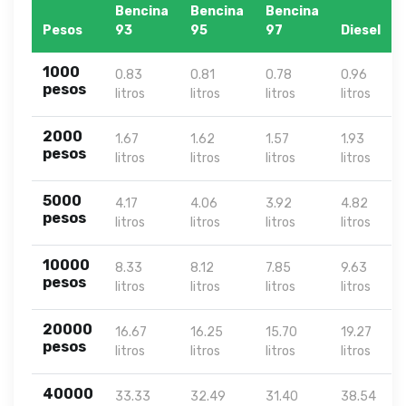
Bencina
Bencina
Bencina
Pesos
93
95
97
Diesel
1000
0.83
0.81
0.78
0.96
pesos
litros
litros
litros
litros
2000
1.67
1.62
1.57
1.93
pesos
litros
litros
litros
litros
5000
4.17
4.06
3.92
4.82
pesos
litros
litros
litros
litros
10000
8.33
8.12
7.85
9.63
pesos
litros
litros
litros
litros
20000
16.67
16.25
15.70
19.27
pesos
litros
litros
litros
litros
40000
33.33
32.49
31.40
38.54