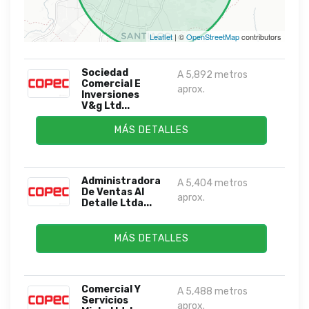
Leaflet
| ©
OpenStreetMap
contributors
Sociedad
A 5,892 metros
Comercial E
aprox.
Inversiones
V&g Ltd...
MÁS DETALLES
Administradora
A 5,404 metros
De Ventas Al
aprox.
Detalle Ltda...
MÁS DETALLES
Comercial Y
A 5,488 metros
Servicios
aprox.