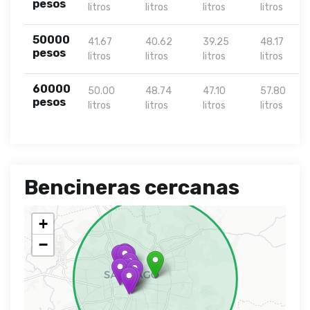
pesos
litros
litros
litros
litros
50000
41.67
40.62
39.25
48.17
pesos
litros
litros
litros
litros
60000
50.00
48.74
47.10
57.80
pesos
litros
litros
litros
litros
Bencineras cercanas
+
−