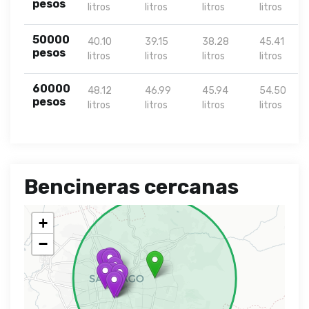
pesos
litros
litros
litros
litros
50000
40.10
39.15
38.28
45.41
pesos
litros
litros
litros
litros
60000
48.12
46.99
45.94
54.50
pesos
litros
litros
litros
litros
Bencineras cercanas
+
−