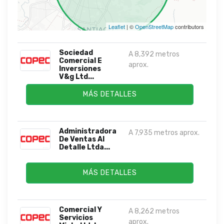
Leaflet
| ©
OpenStreetMap
contributors
Sociedad
A 8,392 metros
Comercial E
aprox.
Inversiones
V&g Ltd...
MÁS DETALLES
Administradora
A 7,935 metros aprox.
De Ventas Al
Detalle Ltda...
MÁS DETALLES
Comercial Y
A 8,262 metros
Servicios
aprox.