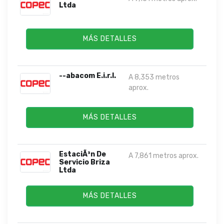
Ltda
MÁS DETALLES
--abacom E.i.r.l.
A 8,353 metros
aprox.
MÁS DETALLES
EstaciÃ³n De
A 7,861 metros aprox.
Servicio Briza
Ltda
MÁS DETALLES