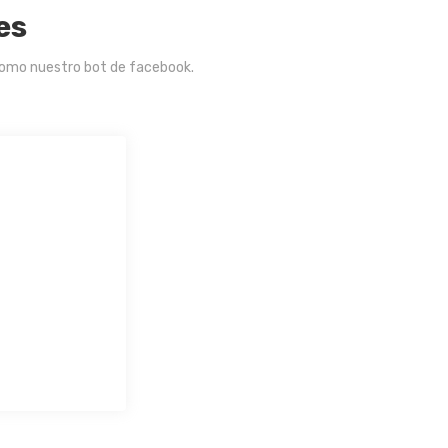
es
como nuestro bot de facebook.
acias.
Veo el precio antes de s