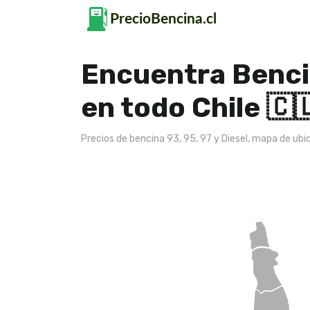
Encuentra Benc
en todo Chile 🇨
Precios de bencina 93, 95, 97 y Diesel, mapa de ubi