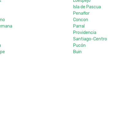
s
Loespejo
Isla de Pascua
Penaflor
mo
Concon
Alemana
Parral
Providencia
e
Santiago-Centro
a
Pucón
ipe
Buin