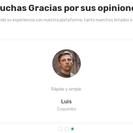
uchas Gracias por sus opinion
ido su experiencia con nuestra plataforma, tanto nuestros listados 
imple de encontrar el precio de la bencina 95 en mi comuna. Muchas Gr
Alberto R.
Curicó