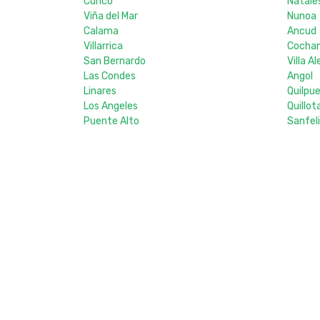
Curico
Natale
Viña del Mar
Nunoa
Calama
Ancud
Villarrica
Cocha
San Bernardo
Villa 
Las Condes
Angol
Linares
Quilpu
Los Angeles
Quillot
Puente Alto
Sanfel