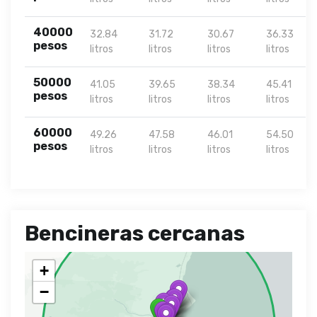
40000
32.84
31.72
30.67
36.33
pesos
litros
litros
litros
litros
50000
41.05
39.65
38.34
45.41
pesos
litros
litros
litros
litros
60000
49.26
47.58
46.01
54.50
pesos
litros
litros
litros
litros
Bencineras cercanas
+
−