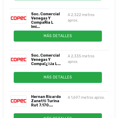
Soc. Comercial
A 2,322 metros
Venegas Y
aprox.
CompaÑia L
Imi...
MÁS DETALLES
Soc. Comercial
A 2,335 metros
Venegas Y
aprox.
Compaï¿½ia L...
MÁS DETALLES
Hernan Ricardo
A 1,697 metros aprox.
Zanetti Turina
Rut 7.170....