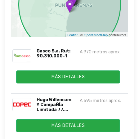
Leaflet
| ©
OpenStreetMap
contributors
Gasco S.a. Rut:
A 970 metros aprox.
90.310.000-1
MÁS DETALLES
Hugo Willemsen
A 595 metros aprox.
Y CompaÑÍa
Limitada 77....
MÁS DETALLES