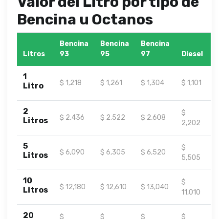
Valor del Litro por tipo de
Bencina u Octanos
Bencina
Bencina
Bencina
Litros
93
95
97
Diesel
1
$ 1,218
$ 1,261
$ 1,304
$ 1,101
Litro
2
$
$ 2,436
$ 2,522
$ 2,608
Litros
2,202
5
$
$ 6,090
$ 6,305
$ 6,520
Litros
5,505
10
$
$ 12,180
$ 12,610
$ 13,040
Litros
11,010
20
$
$
$
$