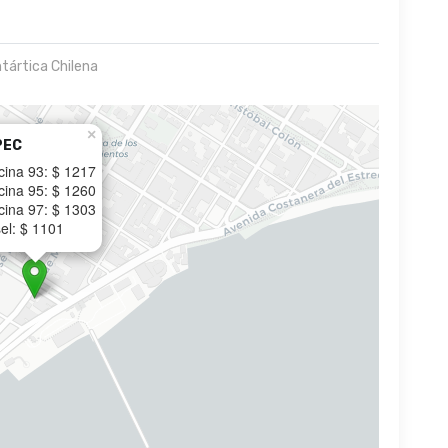
ntártica Chilena
×
PEC
cina 93: $ 1217
cina 95: $ 1260
cina 97: $ 1303
el: $ 1101