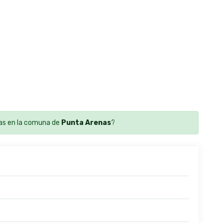
as en la comuna de
Punta Arenas
?