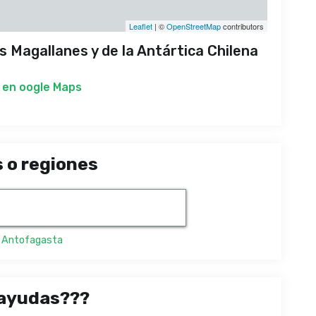
Leaflet
| ©
OpenStreetMap
contributors
 Magallanes y de la Antártica Chilena
 en
oogle Maps
 o regiones
,
Antofagasta
ayudas???