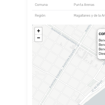
Comuna:
Punta Arenas
Región:
Magallanes y de la A
+
CO
−
Ben
Ben
Ben
Dies