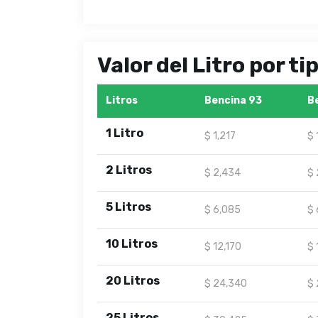
Valor del Litro por t
Litros
Bencina 93
B
1 Litro
$ 1,217
$ 
2 Litros
$ 2,434
$ 
5 Litros
$ 6,085
$ 
10 Litros
$ 12,170
$ 
20 Litros
$ 24,340
$ 
25 Litros