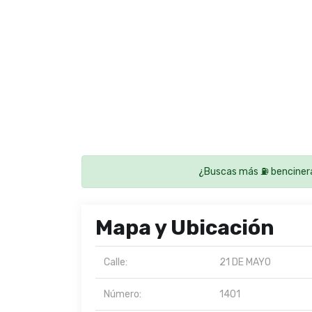
¿Buscas más ⛽ benciner
Mapa y Ubicación
Calle:
21 DE MAYO
Número:
1401