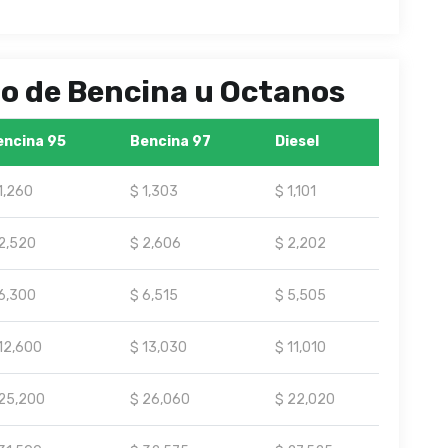
ipo de Bencina u Octanos
encina 95
Bencina 97
Diesel
1,260
$ 1,303
$ 1,101
2,520
$ 2,606
$ 2,202
6,300
$ 6,515
$ 5,505
12,600
$ 13,030
$ 11,010
25,200
$ 26,060
$ 22,020