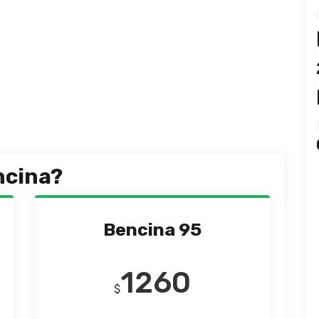
ncina?
Bencina 95
1260
$