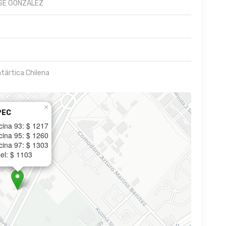
OSE GONZALEZ
ntártica Chilena
×
PEC
cina 93: $ 1217
cina 95: $ 1260
cina 97: $ 1303
el: $ 1103