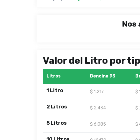
Nos 
Valor del Litro por t
Litros
Bencina 93
B
1 Litro
$ 1,217
$ 
2 Litros
$ 2,434
$ 
5 Litros
$ 6,085
$ 
10 Litros