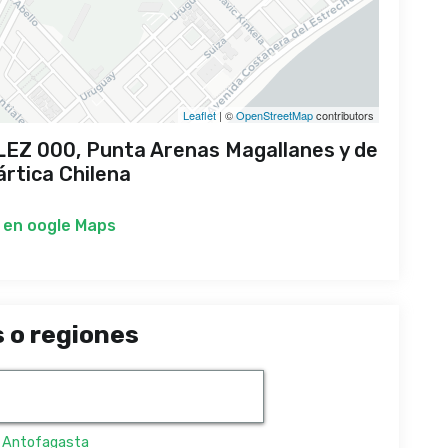
Leaflet
| ©
OpenStreetMap
contributors
EZ 000, Punta Arenas Magallanes y de
ártica Chilena
 en
oogle Maps
 o regiones
,
Antofagasta