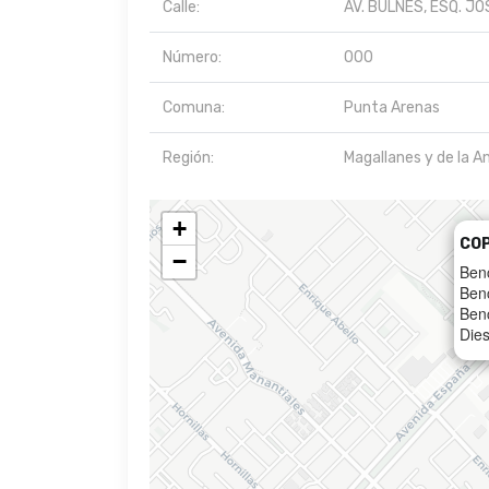
Calle:
AV. BULNES, ESQ. J
Número:
000
Comuna:
Punta Arenas
Región:
Magallanes y de la A
+
CO
−
Ben
Ben
Ben
Dies