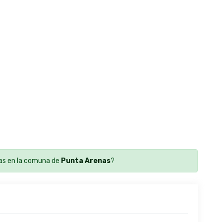
as en la comuna de
Punta Arenas
?