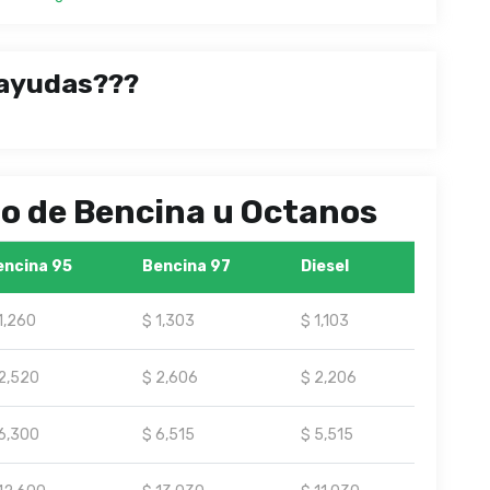
ayudas???
ipo de Bencina u Octanos
encina 95
Bencina 97
Diesel
1,260
$ 1,303
$ 1,103
2,520
$ 2,606
$ 2,206
6,300
$ 6,515
$ 5,515