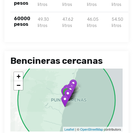
pesos
litros
litros
litros
litros
60000
49.30
47.62
46.05
54.50
pesos
litros
litros
litros
litros
Bencineras cercanas
+
−
Leaflet
| ©
OpenStreetMap
contributors