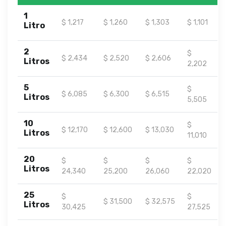
1
$ 1,217
$ 1,260
$ 1,303
$ 1,101
Litro
2
$
$ 2,434
$ 2,520
$ 2,606
Litros
2,202
5
$
$ 6,085
$ 6,300
$ 6,515
Litros
5,505
10
$
$ 12,170
$ 12,600
$ 13,030
Litros
11,010
20
$
$
$
$
Litros
24,340
25,200
26,060
22,020
25
$
$
$ 31,500
$ 32,575
Litros
30,425
27,525