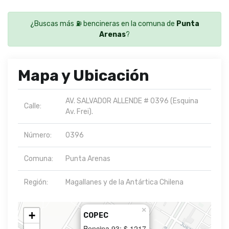
¿Buscas más ⛽ bencineras en la comuna de
Punta
Arenas
?
Mapa y Ubicación
AV. SALVADOR ALLENDE # 0396 (Esquina
Calle:
Av. Frei).
Número:
0396
Comuna:
Punta Arenas
Región:
Magallanes y de la Antártica Chilena
×
+
COPEC
Bencina 93: $ 1217