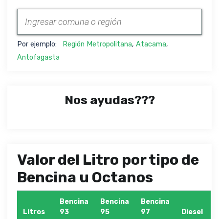
Por ejemplo:
Región Metropolitana
,
Atacama
,
Antofagasta
Nos ayudas???
Valor del Litro por tipo de
Bencina u Octanos
Bencina
Bencina
Bencina
Litros
93
95
97
Diesel