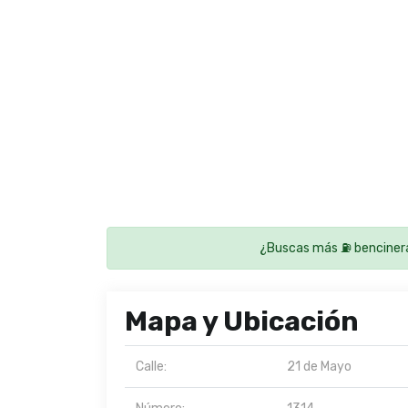
¿Buscas más ⛽ benciner
Mapa y Ubicación
Calle:
21 de Mayo