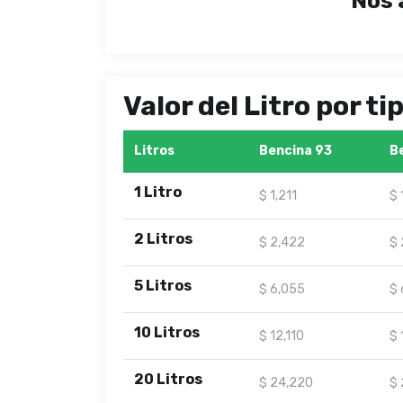
Nos 
Valor del Litro por t
Litros
Bencina 93
B
1 Litro
$ 1,211
$ 
2 Litros
$ 2,422
$ 
5 Litros
$ 6,055
$ 
10 Litros
$ 12,110
$ 
20 Litros
$ 24,220
$ 