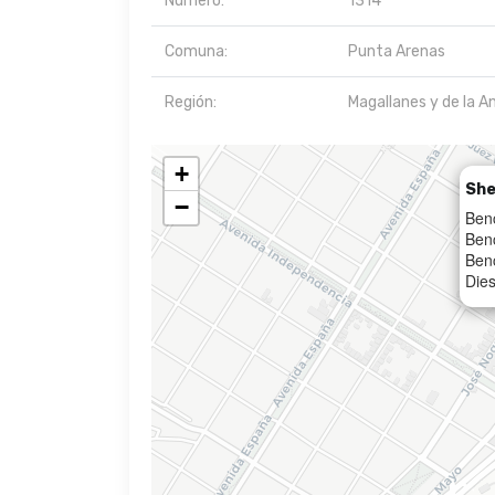
Número:
1314
Comuna:
Punta Arenas
Región:
Magallanes y de la A
+
She
−
Ben
Ben
Ben
Dies