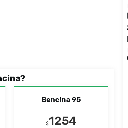
ncina?
Bencina 95
1254
$