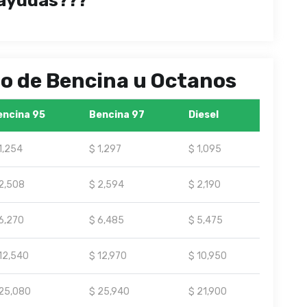
ayudas???
ipo de Bencina u Octanos
encina 95
Bencina 97
Diesel
1,254
$ 1,297
$ 1,095
2,508
$ 2,594
$ 2,190
6,270
$ 6,485
$ 5,475
12,540
$ 12,970
$ 10,950
25,080
$ 25,940
$ 21,900