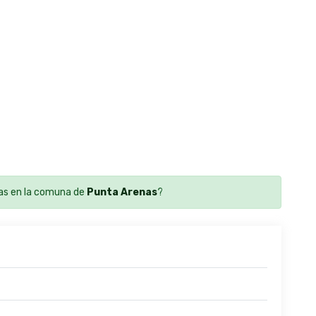
as en la comuna de
Punta Arenas
?