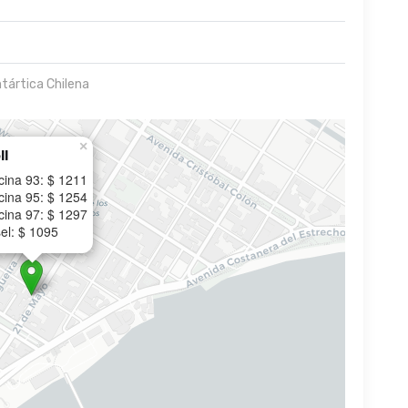
ntártica Chilena
×
ll
cina 93: $ 1211
cina 95: $ 1254
cina 97: $ 1297
el: $ 1095