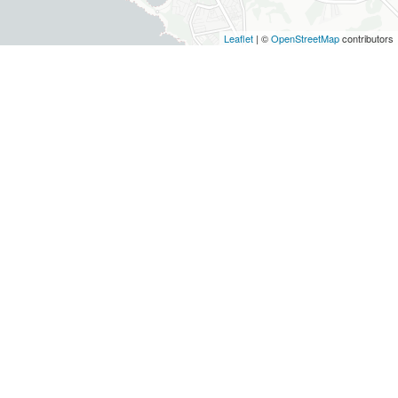
Leaflet
| ©
OpenStreetMap
contributors