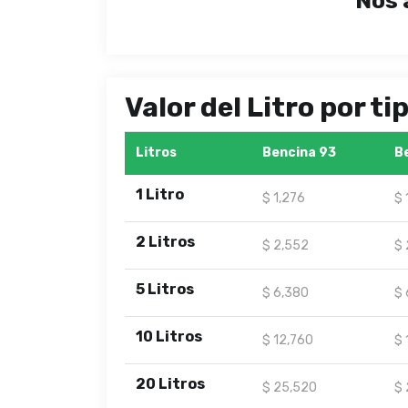
Nos 
Valor del Litro por t
Litros
Bencina 93
B
1 Litro
$ 1,276
$ 
2 Litros
$ 2,552
$ 
5 Litros
$ 6,380
$ 
10 Litros
$ 12,760
$ 
20 Litros
$ 25,520
$ 