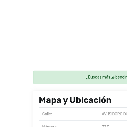
¿Buscas más ⛽ bencin
Mapa y Ubicación
Calle:
AV. ISIDORO 