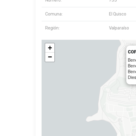
Número:
733
Comuna:
El Quisco
Región:
Valparaíso
+
CO
−
Ben
Ben
Ben
Dies