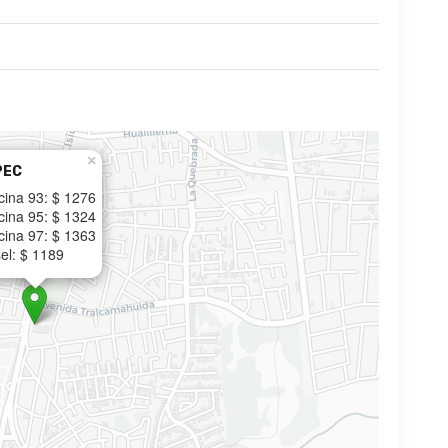
×
PEC
cina 93: $ 1276
cina 95: $ 1324
cina 97: $ 1363
el: $ 1189