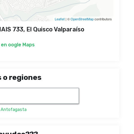
Leaflet
| ©
OpenStreetMap
contributors
IS 733, El Quisco Valparaíso
 en
oogle Maps
 o regiones
,
Antofagasta