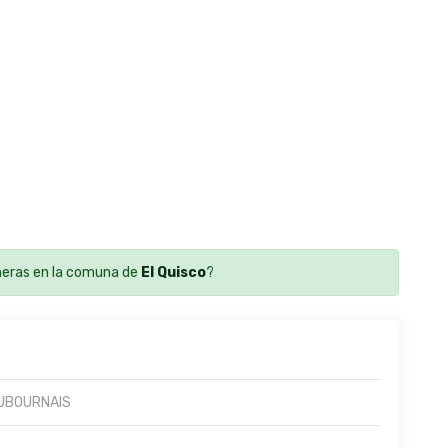
eras en la comuna de
El Quisco
?
DUBOURNAIS