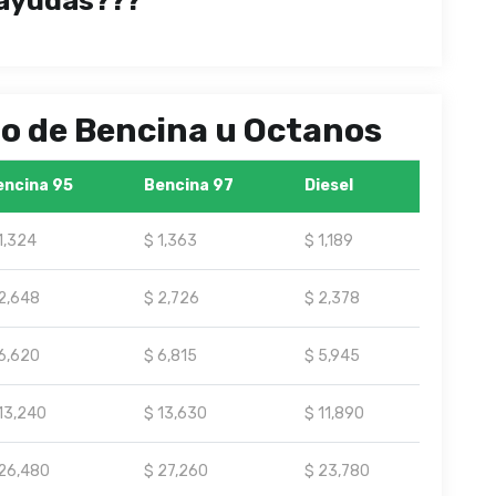
ayudas???
ipo de Bencina u Octanos
encina 95
Bencina 97
Diesel
1,324
$ 1,363
$ 1,189
2,648
$ 2,726
$ 2,378
6,620
$ 6,815
$ 5,945
13,240
$ 13,630
$ 11,890
26,480
$ 27,260
$ 23,780