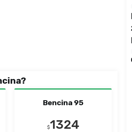
ncina?
Bencina 95
1324
$