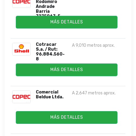
Rodomiro
Andrade
Barria
7275067-5
MÁS DETALLES
Cotracar
A 9,010 metros aprox.
S.a. / Rut:
96.884.560-
8
MÁS DETALLES
Comercial
A 2,647 metros aprox.
Beldue Ltda.
MÁS DETALLES