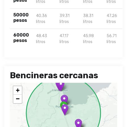
pesos
litros
litros
litros
litros
50000
40.36
39.31
38.31
47.26
pesos
litros
litros
litros
litros
60000
48.43
47.17
45.98
56.71
pesos
litros
litros
litros
litros
Bencineras cercanas
+
−