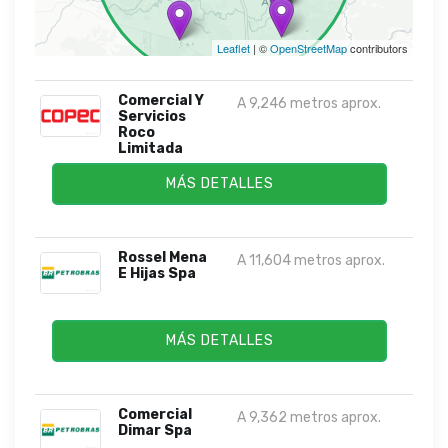
Leaflet
| ©
OpenStreetMap
contributors
Comercial Y
A 9,246 metros aprox.
Servicios
Roco
Limitada
MÁS DETALLES
Rossel Mena
A 11,604 metros aprox.
E Hijas Spa
MÁS DETALLES
Comercial
A 9,362 metros aprox.
Dimar Spa