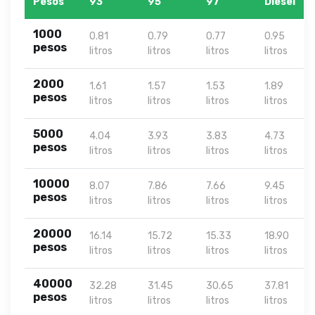
Pesos
93
95
97
Diesel
1000
0.81
0.79
0.77
0.95
pesos
litros
litros
litros
litros
2000
1.61
1.57
1.53
1.89
pesos
litros
litros
litros
litros
5000
4.04
3.93
3.83
4.73
pesos
litros
litros
litros
litros
10000
8.07
7.86
7.66
9.45
pesos
litros
litros
litros
litros
20000
16.14
15.72
15.33
18.90
pesos
litros
litros
litros
litros
40000
32.28
31.45
30.65
37.81
pesos
litros
litros
litros
litros