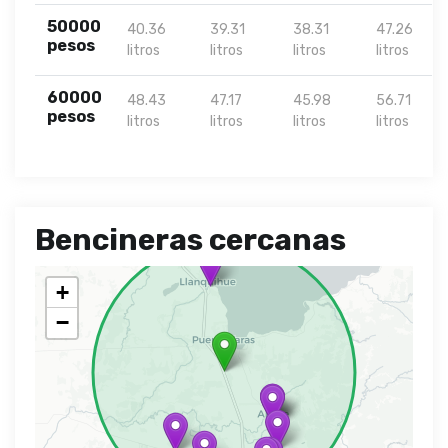
50000
40.36
39.31
38.31
47.26
pesos
litros
litros
litros
litros
60000
48.43
47.17
45.98
56.71
pesos
litros
litros
litros
litros
Bencineras cercanas
+
−