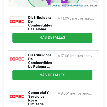
Leaflet
| ©
OpenStreetMap
contributors
Distribuidora
A 13,095 metros aprox.
De
Combustibles
La Paloma ...
MÁS DETALLES
Distribuidora
A 13,081 metros aprox.
De
Combustibles
La Paloma ...
MÁS DETALLES
Comercial Y
A 8,051 metros aprox.
Servicios
Roco
Limitada