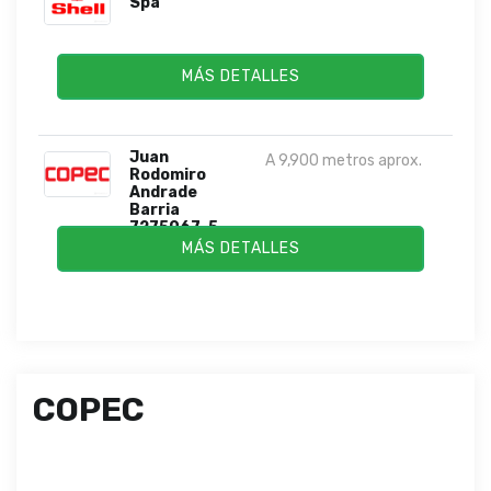
Spa
MÁS DETALLES
Juan
A 9,900 metros aprox.
Rodomiro
Andrade
Barria
7275067-5
MÁS DETALLES
COPEC