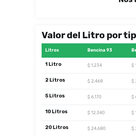
Valor del Litro por t
Litros
Bencina 93
B
1 Litro
$ 1,234
$ 
2 Litros
$ 2,468
$ 
5 Litros
$ 6,170
$ 
10 Litros
$ 12,340
$ 
20 Litros
$ 24,680
$ 