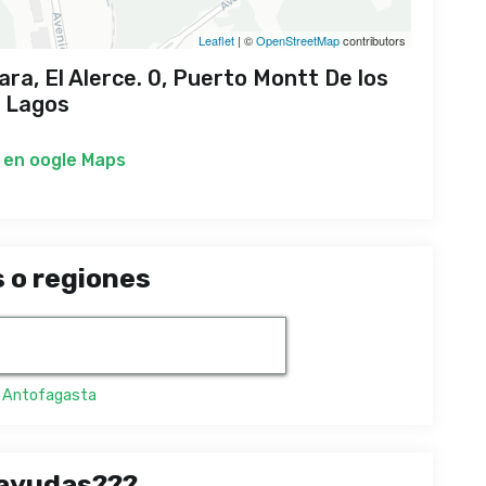
Leaflet
| ©
OpenStreetMap
contributors
ara, El Alerce. 0, Puerto Montt De los
Lagos
 en
oogle Maps
 o regiones
,
Antofagasta
ayudas???