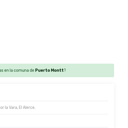
as en la comuna de
Puerto Montt
?
r la Vara, El Alerce.