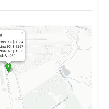
×
ll
cina 93: $ 1234
cina 95: $ 1267
cina 97: $ 1303
el: $ 1052