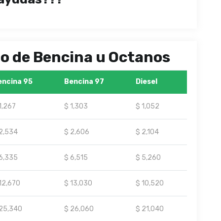
ipo de Bencina u Octanos
encina 95
Bencina 97
Diesel
1,267
$ 1,303
$ 1,052
2,534
$ 2,606
$ 2,104
6,335
$ 6,515
$ 5,260
12,670
$ 13,030
$ 10,520
25,340
$ 26,060
$ 21,040