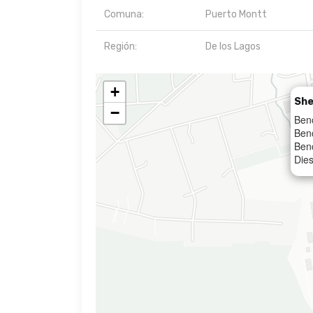
Comuna:
Puerto Montt
Región:
De los Lagos
+
She
−
Ben
Ben
Ben
Dies