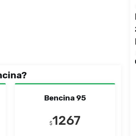
ncina?
Bencina 95
1267
$