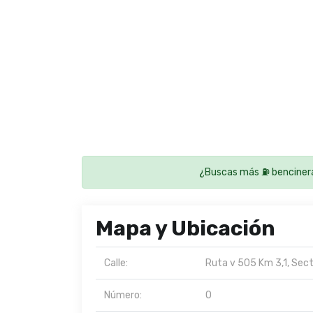
¿Buscas más ⛽ benciner
Mapa y Ubicación
Calle:
Ruta v 505 Km 3,1, Secto
Número:
0