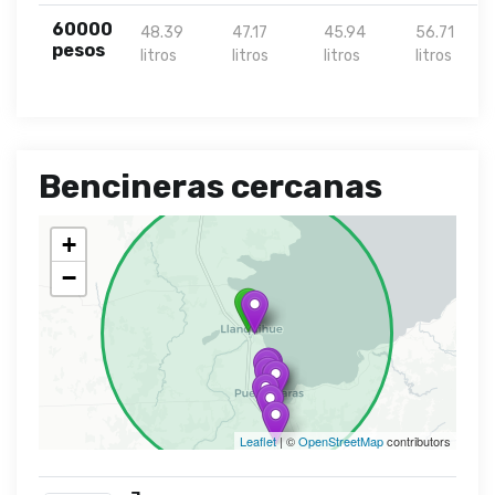
60000
48.39
47.17
45.94
56.71
pesos
litros
litros
litros
litros
Bencineras cercanas
+
−
Leaflet
| ©
OpenStreetMap
contributors