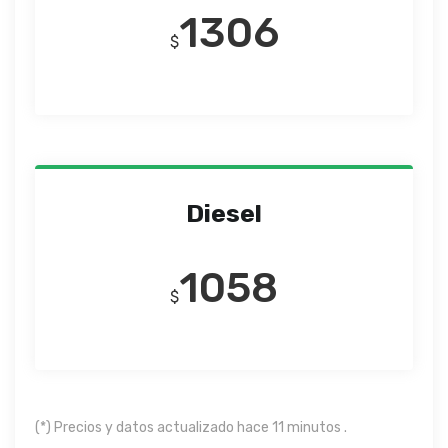
1306
$
Diesel
1058
$
(*) Precios y datos actualizado hace 11 minutos .