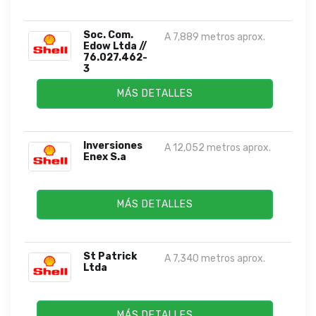
Soc. Com.
A 7,889 metros aprox.
Edow Ltda //
76.027.462-
3
MÁS DETALLES
Inversiones
A 12,052 metros aprox.
Enex S.a
MÁS DETALLES
St Patrick
A 7,340 metros aprox.
Ltda
MÁS DETALLES