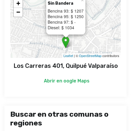
×
+
Sin Bandera
Bencina 93: $ 1207
−
Bencina 95: $ 1250
Bencina 97: $ -
Diesel: $ 1034
Leaflet
| ©
OpenStreetMap
contributors
Los Carreras 401, Quilpué Valparaíso
Abrir en
oogle Maps
Buscar en otras comunas o
regiones