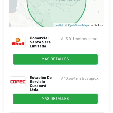
Leaflet
| ©
OpenStreetMap
contributors
Comercial
A 13,811 metros aprox.
Santa Sara
Limitada
MÁS DETALLES
Estación De
A 10,364 metros aprox.
Servicio
Curacaví
Ltda.
MÁS DETALLES