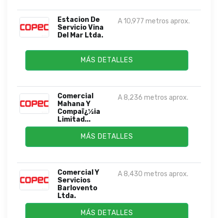
Estacion De
A 10,977 metros aprox.
Servicio Vina
Del Mar Ltda.
MÁS DETALLES
Comercial
A 8,236 metros aprox.
Mahana Y
Compaï¿½ia
Limitad...
MÁS DETALLES
Comercial Y
A 8,430 metros aprox.
Servicios
Barlovento
Ltda.
MÁS DETALLES