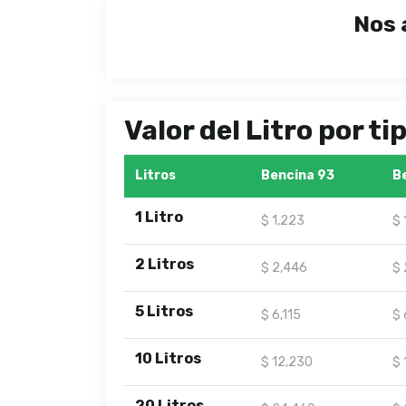
Nos 
Valor del Litro por t
Litros
Bencina 93
B
1 Litro
$ 1,223
$ 
2 Litros
$ 2,446
$ 
5 Litros
$ 6,115
$ 
10 Litros
$ 12,230
$ 
20 Litros