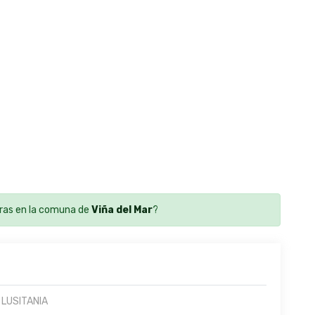
ras en la comuna de
Viña del Mar
?
 LUSITANIA