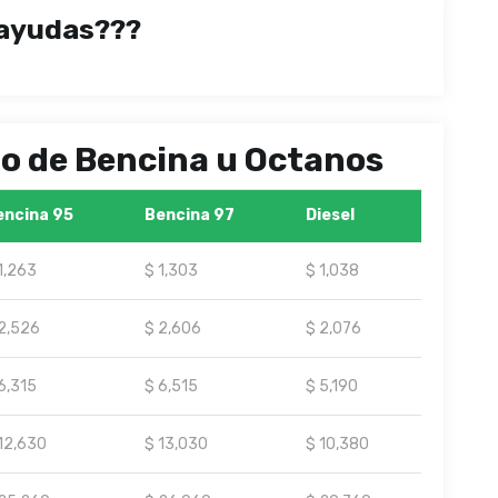
ayudas???
ipo de Bencina u Octanos
encina 95
Bencina 97
Diesel
1,263
$ 1,303
$ 1,038
2,526
$ 2,606
$ 2,076
6,315
$ 6,515
$ 5,190
12,630
$ 13,030
$ 10,380