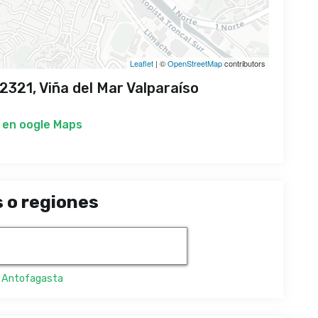
Leaflet
| ©
OpenStreetMap
contributors
321, Viña del Mar Valparaíso
 en
oogle Maps
 o regiones
,
Antofagasta