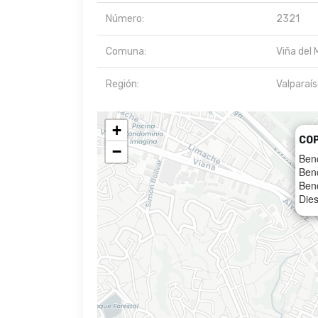
Número:
2321
Comuna:
Viña del 
Región:
Valparaí
+
CO
−
Ben
Ben
Ben
Dies