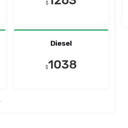
1263
$
Diesel
1038
$
.