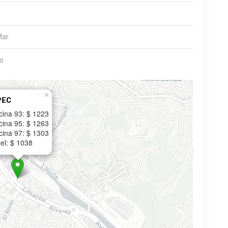
Mar
so
×
PEC
cina 93: $ 1223
cina 95: $ 1263
cina 97: $ 1303
el: $ 1038