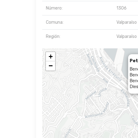
Número:
1306
Comuna:
Valparaíso
Región:
Valparaíso
+
Pet
−
Ben
Ben
Ben
Dies