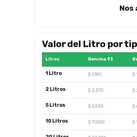
Nos 
Valor del Litro por t
Litros
Bencina 93
B
1 Litro
$ 1,185
$ 
2 Litros
$ 2,370
$ 
5 Litros
$ 5,925
$ 
10 Litros
$ 11,850
$ 
20 Litros