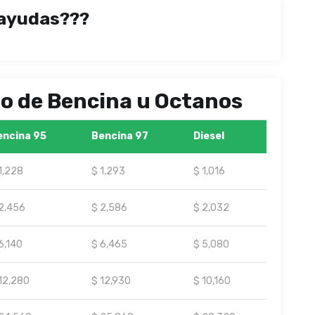
ayudas???
ipo de Bencina u Octanos
encina 95
Bencina 97
Diesel
1,228
$ 1,293
$ 1,016
2,456
$ 2,586
$ 2,032
6,140
$ 6,465
$ 5,080
12,280
$ 12,930
$ 10,160