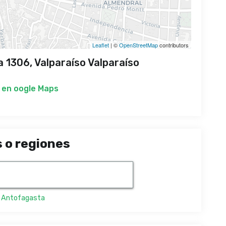
Leaflet
| ©
OpenStreetMap
contributors
a 1306, Valparaíso Valparaíso
 en
oogle Maps
 o regiones
,
Antofagasta