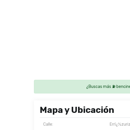
¿Buscas más ⛽ bencine
Mapa y Ubicación
Calle:
Errï¿½zuriz