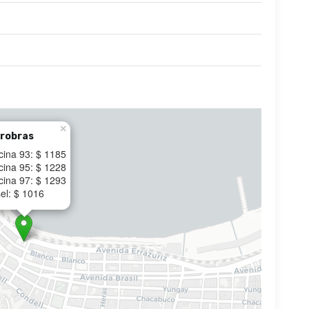
×
robras
cina 93: $ 1185
cina 95: $ 1228
cina 97: $ 1293
el: $ 1016