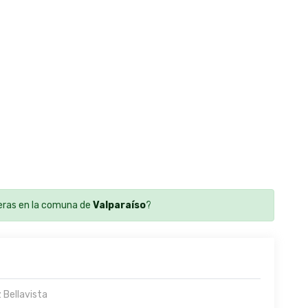
ras en la comuna de
Valparaíso
?
 Bellavista