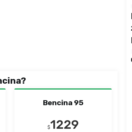
ncina?
Bencina 95
1229
$