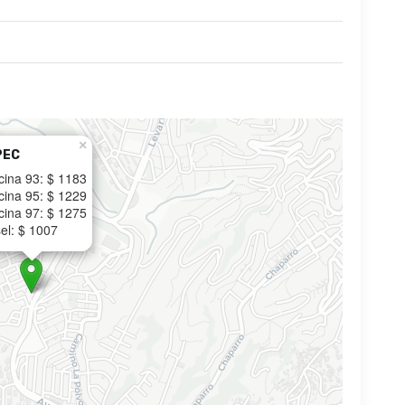
×
PEC
cina 93: $ 1183
cina 95: $ 1229
cina 97: $ 1275
el: $ 1007