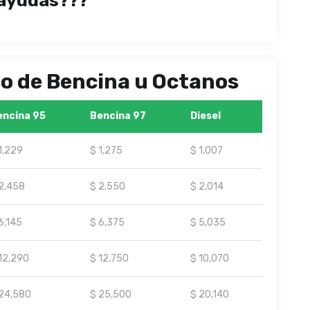
ayudas???
ipo de Bencina u Octanos
encina 95
Bencina 97
Diesel
1,229
$ 1,275
$ 1,007
2,458
$ 2,550
$ 2,014
6,145
$ 6,375
$ 5,035
12,290
$ 12,750
$ 10,070
24,580
$ 25,500
$ 20,140