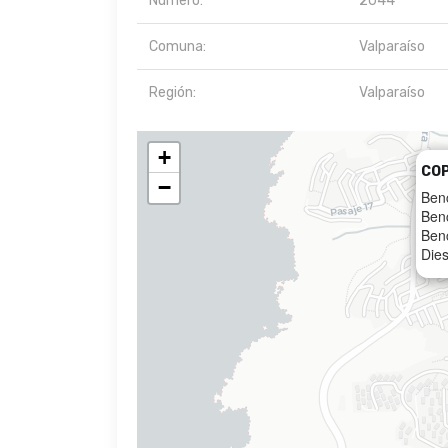
Número:
2044
Comuna:
Valparaíso
Región:
Valparaíso
+
CO
−
Ben
Ben
Ben
Dies