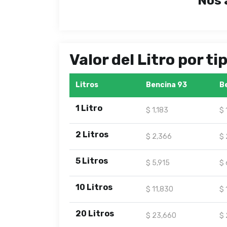
Nos 
Valor del Litro por t
Litros
Bencina 93
B
1 Litro
$ 1,183
$ 
2 Litros
$ 2,366
$ 
5 Litros
$ 5,915
$ 
10 Litros
$ 11,830
$ 
20 Litros
$ 23,660
$ 