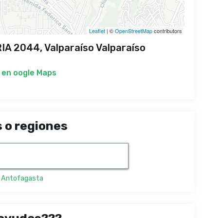
Leaflet
| ©
OpenStreetMap
contributors
A 2044, Valparaíso Valparaíso
 en
oogle Maps
 o regiones
,
Antofagasta