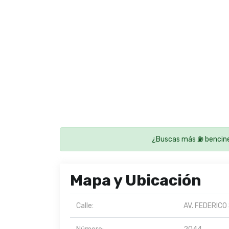
¿Buscas más ⛽ bencine
Mapa y Ubicación
Calle:
AV. FEDERICO