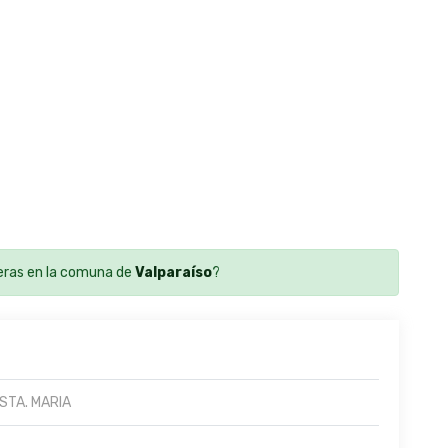
ras en la comuna de
Valparaíso
?
 STA. MARIA