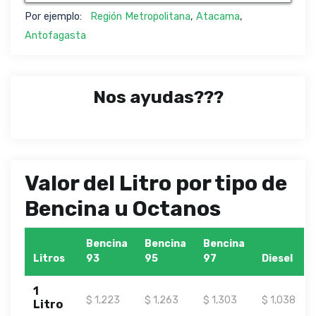
Por ejemplo:
Región Metropolitana
,
Atacama
,
Antofagasta
Nos ayudas???
Valor del Litro por tipo de
Bencina u Octanos
Bencina
Bencina
Bencina
Litros
93
95
97
Diesel
1
$ 1,223
$ 1,263
$ 1,303
$ 1,038
Litro