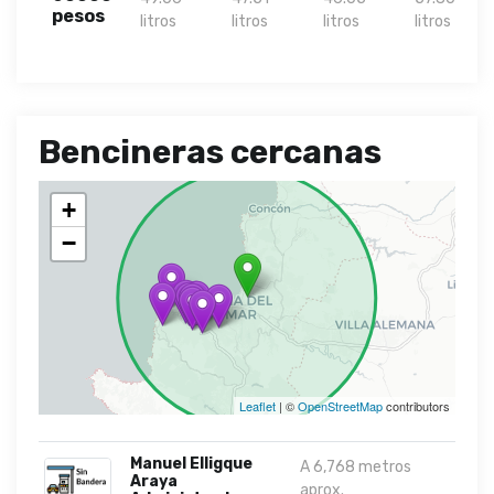
pesos
litros
litros
litros
litros
Bencineras cercanas
+
−
Leaflet
| ©
OpenStreetMap
contributors
Manuel Elligque
A 6,768 metros
Araya
aprox.