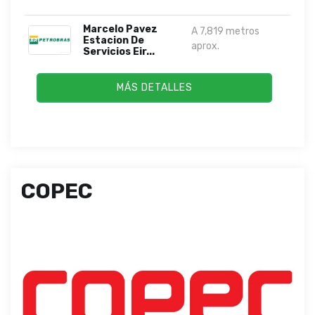
Marcelo Pavez
A 7,819 metros
Estacion De
aprox.
Servicios Eir...
MÁS DETALLES
COPEC