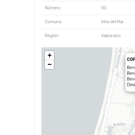
Número:
00
Comuna:
Viña del Mar
Región:
Valparaíso
+
CO
−
Ben
Ben
Ben
Dies