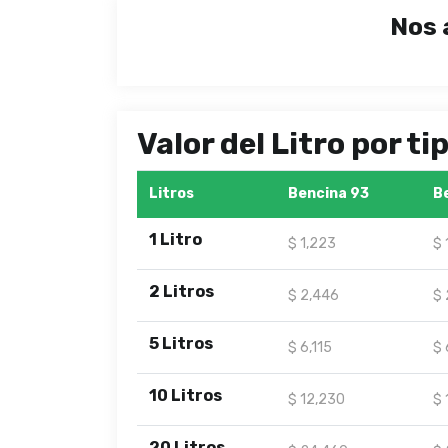
Nos 
Valor del Litro por t
Litros
Bencina 93
B
1 Litro
$ 1,223
$ 
2 Litros
$ 2,446
$ 
5 Litros
$ 6,115
$ 
10 Litros
$ 12,230
$ 
20 Litros