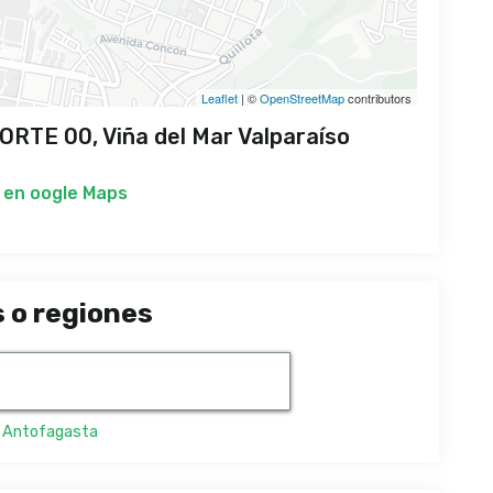
Leaflet
| ©
OpenStreetMap
contributors
RTE 00, Viña del Mar Valparaíso
 en
oogle Maps
 o regiones
,
Antofagasta