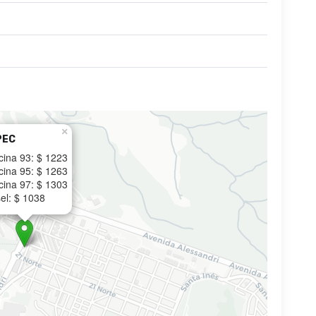
×
PEC
cina 93: $ 1223
cina 95: $ 1263
cina 97: $ 1303
el: $ 1038