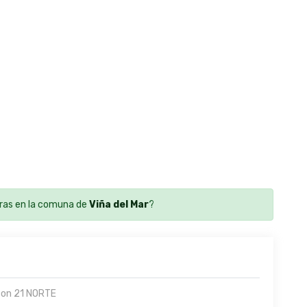
ras en la comuna de
Viña del Mar
?
con 21 NORTE