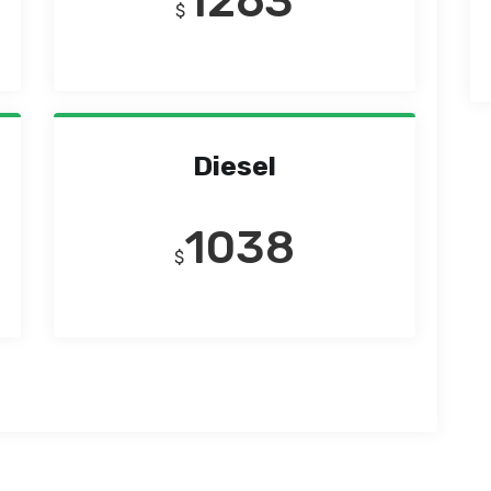
1263
$
Diesel
1038
$