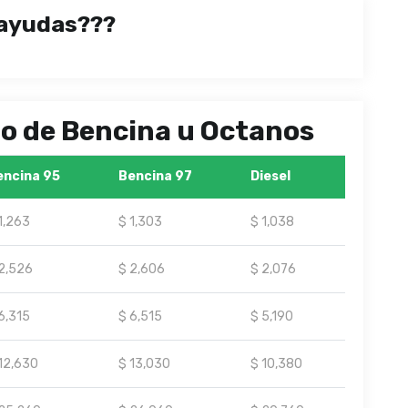
ayudas???
ipo de Bencina u Octanos
encina 95
Bencina 97
Diesel
1,263
$ 1,303
$ 1,038
2,526
$ 2,606
$ 2,076
6,315
$ 6,515
$ 5,190
12,630
$ 13,030
$ 10,380