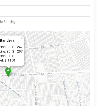
de Santiago
×
 Bandera
cina 93: $ 1247
cina 95: $ 1287
ina 97: $ -
el: $ 1158