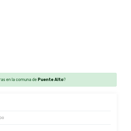
ras en la comuna de
Puente Alto
?
oo