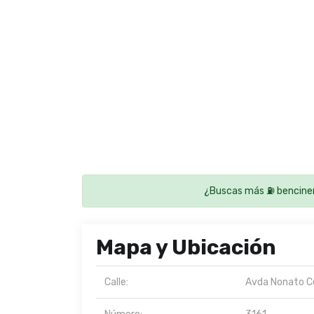
¿Buscas más ⛽ bencine
Mapa y Ubicación
Calle:
Avda Nonato C