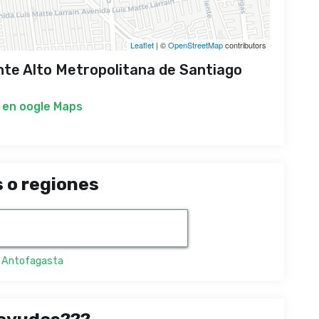
Leaflet
| ©
OpenStreetMap
contributors
te Alto Metropolitana de Santiago
 en
oogle Maps
 o regiones
,
Antofagasta