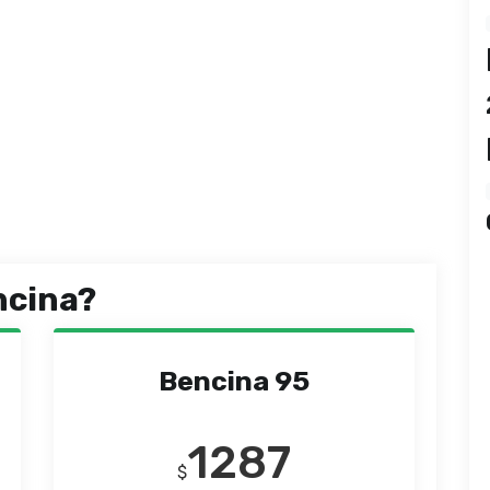
ncina?
Bencina 95
1287
$