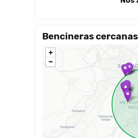
Nos 
Bencineras cercanas
+
−