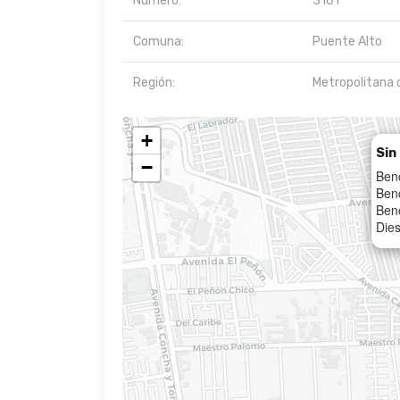
Número:
3161
Comuna:
Puente Alto
Región:
Metropolitana 
+
Sin
−
Ben
Ben
Benc
Dies