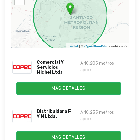
Leaflet
| ©
OpenStreetMap
contributors
Comercial Y
A 10,285 metros
Servicios
aprox.
Michel Ltda
MÁS DETALLES
Distribuidora F
A 10,233 metros
Y M Ltda.
aprox.
MÁS DETALLES