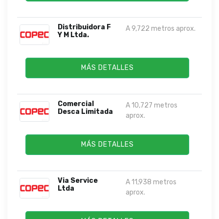
Distribuidora F
A 9,722 metros aprox.
Y M Ltda.
MÁS DETALLES
Comercial
A 10,727 metros
Desca Limitada
aprox.
MÁS DETALLES
Via Service
A 11,938 metros
Ltda
aprox.