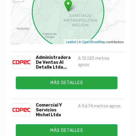
Leaflet
| ©
OpenStreetMap
contributors
Administradora
A 12,120 metros
De Ventas Al
aprox.
Detalle Ltda...
MÁS DETALLES
Comercial Y
A 9,674 metros aprox.
Servicios
Michel Ltda
MÁS DETALLES