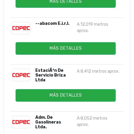
MÁS DETALLES
--abacom E.i.r.l.
A 12,019 metros
aprox.
MÁS DETALLES
EstaciÃ³n De
A 8,412 metros aprox.
Servicio Briza
Ltda
MÁS DETALLES
Adm. De
A 8,052 metros
Gasolineras
aprox.
Ltda.