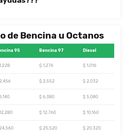
ayudas???
ipo de Bencina u Octanos
encina 95
Bencina 97
Diesel
1,228
$ 1,276
$ 1,016
2,456
$ 2,552
$ 2,032
6,140
$ 6,380
$ 5,080
12,280
$ 12,760
$ 10,160
24,560
$ 25,520
$ 20,320