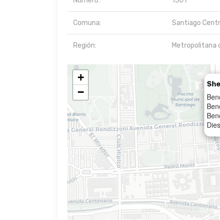
Número:
1501
Comuna:
Santiago Cent
Región:
Metropolitana 
+
She
−
Ben
Ben
Ben
Dies