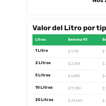
Nos 
Valor del Litro por t
Litros
Bencina 93
B
1 Litro
$ 1,178
$ 
2 Litros
$ 2,356
$ 
5 Litros
$ 5,890
$ 
10 Litros
$ 11,780
$ 
20 Litros
$ 23,560
$ 