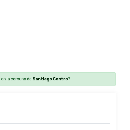
 en la comuna de
Santiago Centro
?