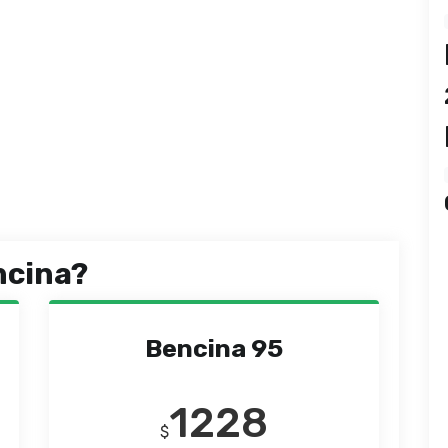
ncina?
Bencina 95
1228
$