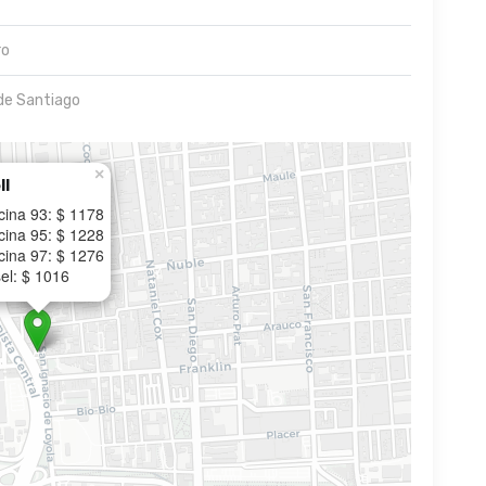
ro
de Santiago
×
ll
cina 93: $ 1178
cina 95: $ 1228
cina 97: $ 1276
el: $ 1016